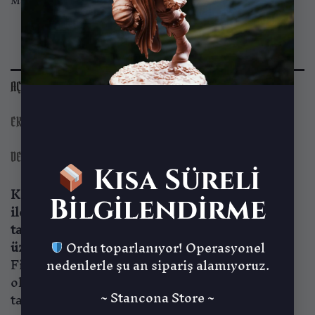
Marka:
Nomnom Figures
AÇIKLAMA
EK BILGI
DEĞERLENDIRMELER (0)
Kısa Süreli
Koleksiyon figürlerimiz yüksek kaliteli reçine
Bilgilendirme
ile üretilmiş olup, detaylı ve özgün
tasarımlarıyla koleksiyonunuza değer katmak
üzere tasarlanmıştır.
Ordu toparlanıyor! Operasyonel
Figürler genellikle birleştirilmemiş ve boyasız
nedenlerle şu an sipariş alamıyoruz.
olarak gelir. Ürün görsellerinde yer alan
~ Stancona Store ~
tabanlar veya aksesuarlar ürünle birlikte