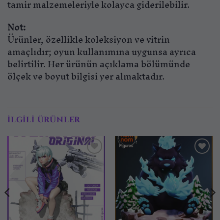
tamir malzemeleriyle kolayca giderilebilir.
Not:
Ürünler, özellikle koleksiyon ve vitrin
amaçlıdır; oyun kullanımına uygunsa ayrıca
belirtilir. Her ürünün açıklama bölümünde
ölçek ve boyut bilgisi yer almaktadır.
İLGILI ÜRÜNLER
İstek
İstek
listesine
listesine
ekle
ekle