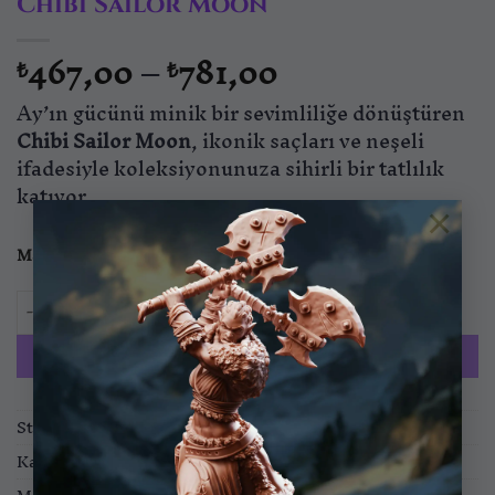
Chibi Sailor Moon
Fiyat
467,00
–
781,00
₺
₺
aralığı:
Ay’ın gücünü minik bir sevimliliğe dönüştüren
₺467,00
-
Chibi
Sailor Moon
, ikonik saçları ve neşeli
₺781,00
ifadesiyle koleksiyonunuza sihirli bir tatlılık
katıyor.
×
Malzeme
Standart
ABS
Chibi Sailor Moon adet
SEPETE EKLE
Stok kodu:
NNF-2511-FIG-02
Kategoriler:
Koleksiyon Figürleri