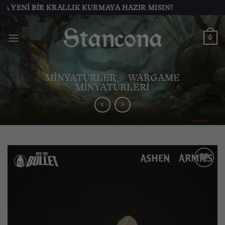
İçeriğe
NI BIR KRALLIK KURMAYA HAZIR MISIN?
atla
0
MINYATÜRLER
/
WARGAME
MINYATÜRLERI
İstek
listesine
ekle