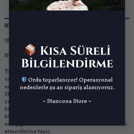
AÇIKLAMA
EK BILGI
Kısa Süreli
DEĞERLENDIRMELER (0)
Bilgilendirme
Trench Crusade’in kan ve çamurla yoğrulmuş
savaş alanlarında insanların yanında yürüyen
Ordu toparlanıyor! Operasyonel
sadık dostlar da vardır. Combat Dog, Holy
nedenlerle şu an sipariş alamıyoruz.
Shogunate’in uzak doğu ordularında
~ Stancona Store ~
yetiştirilmiş, hem kutsal hem de lanetli
köpeklerdir. New Antioch’un zırhlı
birliklerinden esinlenen bu figür, Asya’nın
savaş geleneklerini Trench Crusade’in kasvetli
atmosferine taşır.