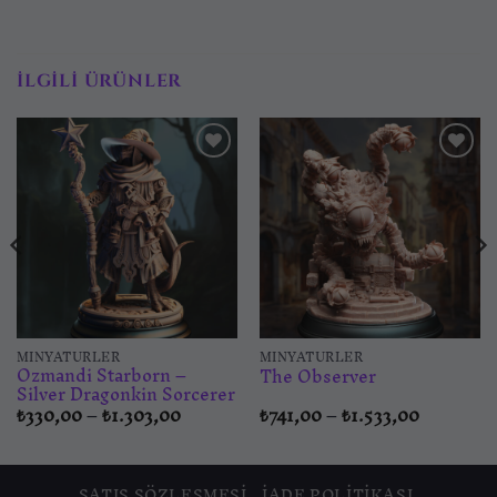
İLGILI ÜRÜNLER
İstek
İstek
listesine
listesine
ekle
ekle
MINYATÜRLER
MINYATÜRLER
Ozmandi Starborn –
The Observer
Silver Dragonkin Sorcerer
Fiyat
Fiyat
₺
330,00
–
₺
1.303,00
₺
741,00
–
₺
1.533,00
aralığı:
aralığı:
0
₺330,00
₺741,00
-
-
,00
₺1.303,00
₺1.533,00
SATIŞ SÖZLEŞMESI
İADE POLITIKASI