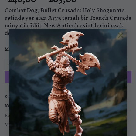
aralığı:
Combat Dog, Bullet Crusade: Holy Shogunate
₺246,00
-
setinde yer alan Asya temalı bir Trench Crusade
₺285,00
minyatürüdür. New Antioch esintilerini uzak
doğu savaş kültürüyle birleştirir.
×
Malzeme
Standart
ABS
Combat Dog 3 – Holy Shogunate adet
SEPETE EKLE
Stok kodu:
BTB-2509-MIN-03
Kategoriler:
Minyatürler
,
Wargame Minyatürleri
Etiketler:
Bullet Crusade: Holy Shogunate
Marka:
Bite The Bullet