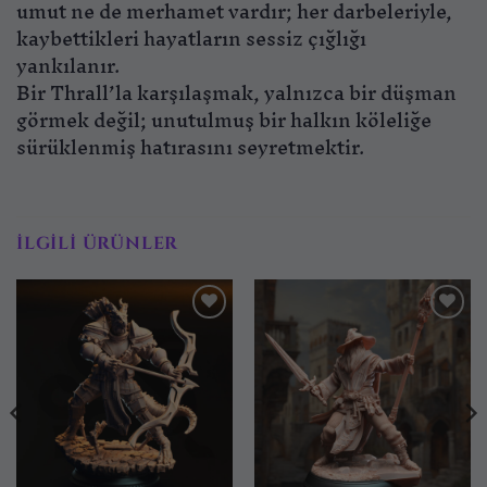
umut ne de merhamet vardır; her darbeleriyle,
kaybettikleri hayatların sessiz çığlığı
yankılanır.
Bir Thrall’la karşılaşmak, yalnızca bir düşman
görmek değil; unutulmuş bir halkın köleliğe
sürüklenmiş hatırasını seyretmektir.
İLGILI ÜRÜNLER
İstek
İstek
listesine
listesine
ekle
ekle