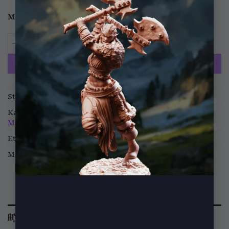
Malzeme
Standart
ABS
Death Bound Thrall 3 adet
SEPETE EKLE
Stok kodu:
MF-2305-MIN-07
Kategoriler:
Minyatürler
,
RPG Minyatürleri
,
Wargame
Minyatürleri
Etiketler:
The Burning Dead
Marka:
Mammoth Factory
AÇIKLAMA