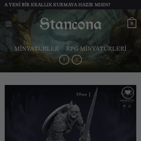
İçeriğe
ENI BIR KRALLIK KURMAYA HAZIR MISIN?
atla
0
MINYATÜRLER
/
RPG MINYATÜRLERI
İstek
listesine
ekle