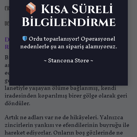
Kısa Süreli
EK BILGI
Bilgilendirme
DEĞERLENDIRMELER (0)
Ordu toparlanıyor! Operasyonel
Death Bound Thrall – Unutulmuş
nedenlerle şu an sipariş alamıyoruz.
Ruhların Zinciri
Bir zamanlar sıradan insanlardı—çiftçiler,
~ Stancona Store ~
askerler, çocuklarını özleyen babalar, dualar
eden anneler. Ama ölüm onlara huzur
getirmedi.
Death Bound Thrall
, Ferrovex’in
lanetiyle yaşayan ölüme bağlanmış, kendi
iradesinden koparılmış birer gölge olarak geri
döndüler.
Artık ne adları var ne de hikâyeleri. Yalnızca
zincirlerin yankısı ve efendilerinin buyruğu ile
hareket ediyorlar. Onların boş gözlerinde ne