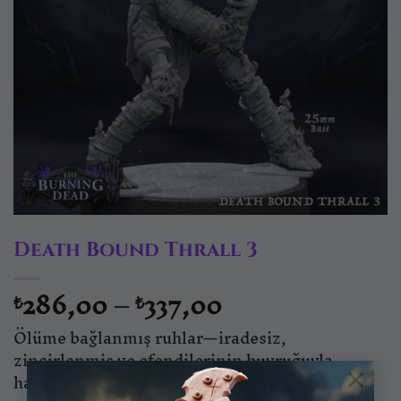
Death Bound Thrall 3
Fiyat
286,00
–
337,00
₺
₺
aralığı:
Ölüme bağlanmış ruhlar—iradesiz,
₺286,00
-
zincirlenmiş ve efendilerinin buyruğuyla
×
₺337,00
hareket eden lanetli köleler.