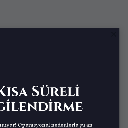
×
ısa Süreli
gilendirme
nıyor! Operasyonel nedenlerle şu an