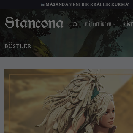
İçeriğe
MASANDA YENI BIR KRALLIK KURMAYA HAZIR MISIN
atla
MINYATÜRLER
BÜST
BÜSTLER