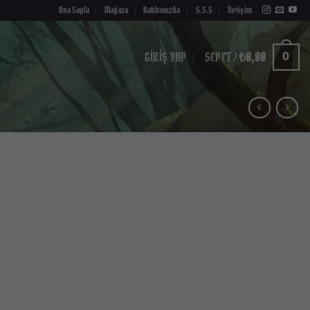
Ana Sayfa
Mağaza
Hakkımızda
S.S.S
İletişim
GIRIŞ YAP
SEPET /
₺
0,00
0