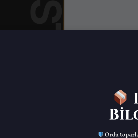
K
Bil
Ordu toparla