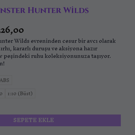
nster Hunter Wilds
Fiyat
326,00
aralığı:
nter Wilds evreninden cesur bir avcı olarak
₺559,00
-
zırhı, kararlı duruşu ve aksiyona hazır
₺5.326,00
 av peşindeki ruhu koleksiyonunuza taşıyor.
n!
ABS
10
1:10 (Büst)
er Wilds adet
SEPETE EKLE