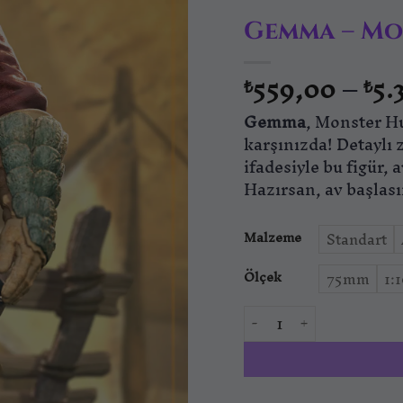
Gemma – Mo
559,00
–
5.
₺
₺
Gemma
, Monster Hu
karşınızda! Detaylı 
ifadesiyle bu figür,
Hazırsan, av başlası
Malzeme
Standart
Ölçek
75mm
1:
Gemma - Monster Hunt