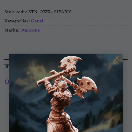
Stok kodu:
STN-OZEL-SIPARIS
Kategoriler:
Genel
Marka:
Stancona
×
DEĞERLENDIRMELER (6)
Özel Sipariş
için 6 değerlendirme
5,0
6 incelemeye dayanarak