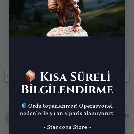
Değerlendirme yap
5 yıldız
100%
4 yıldız
0%
3 yıldız
0%
2 yıldız
0%
1 yıldız
0%
Kısa Süreli
Bilgilendirme
1-5 of 6 reviews
Ordu toparlanıyor! Operasyonel
nedenlerle şu an sipariş alamıyoruz.
Anonim
22/02/2026
Onaylı sahip
~ Stancona Store ~