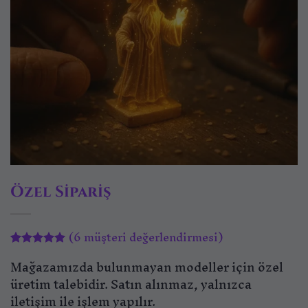
Özel Sipariş
(
6
müşteri değerlendirmesi)
6
müşteri
Mağazamızda bulunmayan modeller için özel
puanına
dayanarak
üretim talebidir. Satın alınmaz, yalnızca
5 üzerinden
iletişim ile işlem yapılır.
5
puan aldı