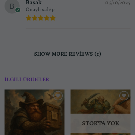
Başak
05/10/2025
Onaylı sahip
SHOW MORE REVIEWS (1)
İLGILI ÜRÜNLER
İstek
İstek
listesine
listesine
ekle
ekle
STOKTA YOK