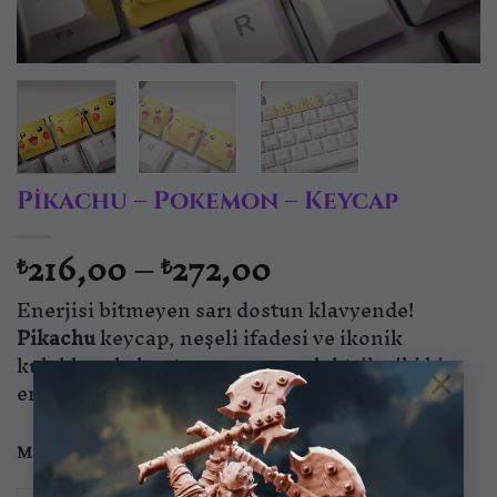
Pikachu – Pokemon – Keycap
Fiyat
216,00
–
272,00
₺
₺
aralığı:
Enerjisi bitmeyen sarı dostun klavyende!
₺216,00
-
Pikachu
keycap, neşeli ifadesi ve ikonik
₺272,00
kulaklarıyla her tuş vuruşuna elektrik gibi bir
×
enerji katıyor.
Malzeme
Standart
ABS