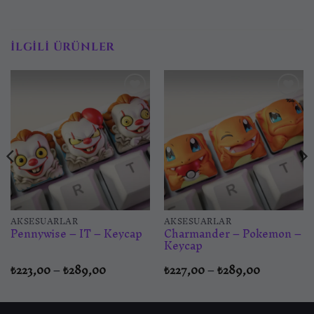
İLGILI ÜRÜNLER
İstek
İstek
listesine
listesine
ekle
ekle
AKSESUARLAR
AKSESUARLAR
Charmander – Pokemon –
Pennywise – IT – Keycap
Keycap
Fiyat
Fiyat
₺
223,00
–
₺
289,00
₺
227,00
–
₺
289,00
aralığı:
aralığı:
₺223,00
₺227,00
-
-
₺289,00
₺289,00