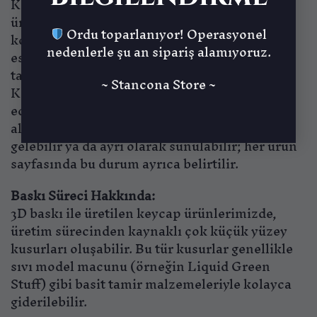
Keycap ürünlerimiz yüksek kaliteli reçine ile
üretilmiş olup, detaylı ve özgün tasarımlarıyla
Ordu toparlanıyor! Operasyonel
koleksiyonunuza veya klavye düzeninize
nedenlerle şu an sipariş alamıyoruz.
estetik bir dokunuş katmak üzere
tasarlanmıştır.
~ Stancona Store ~
Keycap’ler genellikle boyasız ve monte
edilmemiş olarak gelir. Ürün görsellerinde yer
alan stantlar veya aksesuarlar ürünle birlikte
gelebilir ya da ayrı olarak sunulabilir; her ürün
sayfasında bu durum ayrıca belirtilir.
Baskı Süreci Hakkında:
3D baskı ile üretilen keycap ürünlerimizde,
üretim sürecinden kaynaklı çok küçük yüzey
kusurları oluşabilir. Bu tür kusurlar genellikle
sıvı model macunu (örneğin Liquid Green
Stuff) gibi basit tamir malzemeleriyle kolayca
giderilebilir.