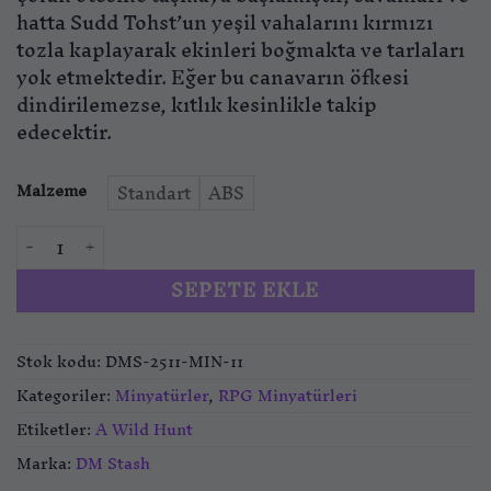
hatta Sudd Tohst’un yeşil vahalarını kırmızı
tozla kaplayarak ekinleri boğmakta ve tarlaları
yok etmektedir. Eğer bu canavarın öfkesi
dindirilemezse, kıtlık kesinlikle takip
edecektir.
Malzeme
Standart
ABS
Ramulek – Dragon of the Southern Sands adet
SEPETE EKLE
Stok kodu:
DMS-2511-MIN-11
Kategoriler:
Minyatürler
,
RPG Minyatürleri
Etiketler:
A Wild Hunt
Marka:
DM Stash