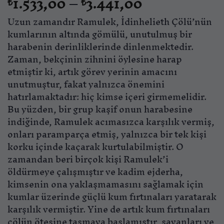
Fiyat
1.533,00
–
3.441,00
₺
₺
aralığı:
Uzun zamandır Ramulek, İdinhelieth Çölü’nün
₺1.533,00
-
kumlarının altında gömülü, unutulmuş bir
₺3.441,00
harabenin derinliklerinde dinlenmektedir.
Zaman, bekçinin zihnini öylesine harap
etmiştir ki, artık görev yerinin amacını
unutmuştur, fakat yalnızca önemini
hatırlamaktadır: hiç kimse içeri girmemelidir.
Bu yüzden, bir grup kaşif onun harabesine
indiğinde, Ramulek acımasızca karşılık vermiş,
onları paramparça etmiş, yalnızca bir tek kişi
korku içinde kaçarak kurtulabilmiştir. O
zamandan beri birçok kişi Ramulek’i
öldürmeye çalışmıştır ve kadim ejderha,
kimsenin ona yaklaşmamasını sağlamak için
kumlar üzerinde güçlü kum fırtınaları yaratarak
karşılık vermiştir. Yine de artık kum fırtınaları
çölün ötesine taşmaya başlamıştır, savanları ve