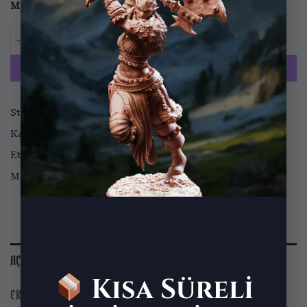
Malzeme
Standart
ABS
Restless Corpse 6 (Bust) adet
SEPETE EKLE
Stok kodu:
MF-2212-BST-04
Kategoriler:
Büstler
Etiketler:
Legion of Steel
Marka:
Mammoth Factory
AÇIKLAMA
Kısa Süreli
EK BILGI