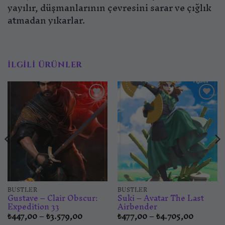
yayılır, düşmanlarının çevresini sarar ve çığlık
atmadan yıkarlar.
İLGILI ÜRÜNLER
İstek
İstek
listesine
listesine
ekle
ekle
BÜSTLER
BÜSTLER
Gustave – Clair Obscur:
Suki – Avatar The Last
Expedition 33
Airbender
Fiyat
Fiyat
₺
447,00
–
₺
3.579,00
₺
477,00
–
₺
4.705,00
aralığı:
aralığı: