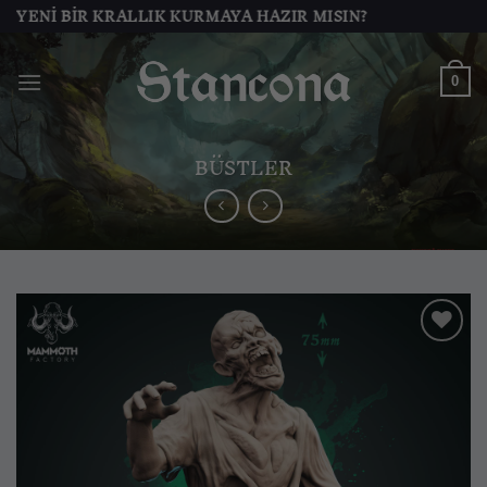
İçeriğe
NI BIR KRALLIK KURMAYA HAZIR MISIN?
atla
0
BÜSTLER
İstek
listesine
ekle