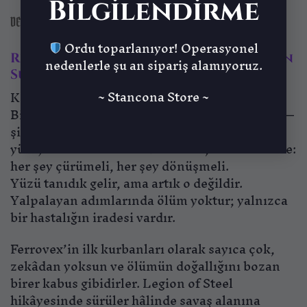
Bilgilendirme
DEĞERLENDIRMELER (0)
Ordu toparlanıyor! Operasyonel
Restless Corpse – Ferrovex’in Çürüyen
nedenlerle şu an sipariş alamıyoruz.
Sürüleri
~ Stancona Store ~
Karanlık bastığında ilk gelen o olur.
Bir zamanlar bir isme, bir hayata sahipti belki—
şimdi ise sadece metalin kuklası, çürüğün
yürüyen hatırası. Sessizce ilerler, tek bir emirle:
her şey çürümeli, her şey dönüşmeli.
Yüzü tanıdık gelir, ama artık o değildir.
Yalpalayan adımlarında ölüm yoktur; yalnızca
bir hastalığın iradesi vardır.
Ferrovex’in ilk kurbanları olarak sayıca çok,
zekâdan yoksun ve ölümün doğallığını bozan
birer kabus gibidirler. Legion of Steel
hikâyesinde sürüler hâlinde savaş alanına