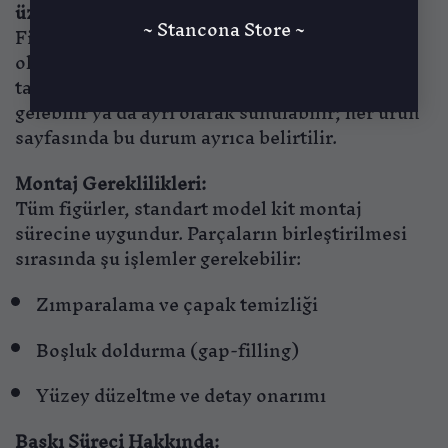
üzere tasarlanmıştır.
~ Stancona Store ~
Figürler genellikle birleştirilmemiş ve boyasız
olarak gelir. Ürün görsellerinde yer alan
tabanlar veya aksesuarlar ürünle birlikte
gelebilir ya da ayrı olarak sunulabilir; her ürün
sayfasında bu durum ayrıca belirtilir.
Montaj Gereklilikleri:
Tüm figürler, standart model kit montaj
sürecine uygundur. Parçaların birleştirilmesi
sırasında şu işlemler gerekebilir:
Zımparalama ve çapak temizliği
Boşluk doldurma (gap-filling)
Yüzey düzeltme ve detay onarımı
Baskı Süreci Hakkında: