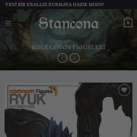
İçeriğe
I BIR KRALLIK KURMAYA HAZIR MISIN?
atla
0
KOLEKSIYON FIGÜRLERI