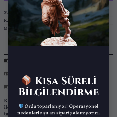
Stok kodu:
NNF-2510-FIG-10
Kategoriler:
Koleksiyon Figürleri
Marka:
Nomnom Figures
AÇIKLAMA
EK BILGI
Kısa Süreli
DEĞERLENDIRMELER (0)
Bilgilendirme
Koleksiyon figürlerimiz yüksek kaliteli reçine
Ordu toparlanıyor! Operasyonel
ile üretilmiş olup, detaylı ve özgün
nedenlerle şu an sipariş alamıyoruz.
tasarımlarıyla koleksiyonunuza değer katmak