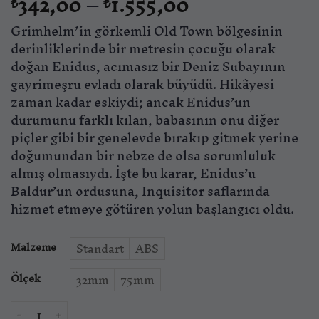
Fiyat
342,00
–
1.555,00
₺
₺
aralığı:
Grimhelm’in görkemli Old Town bölgesinin
₺342,00
-
derinliklerinde bir metresin çocuğu olarak
₺1.555,00
doğan Enidus, acımasız bir Deniz Subayının
gayrimeşru evladı olarak büyüdü. Hikâyesi
zaman kadar eskiydi; ancak Enidus’un
durumunu farklı kılan, babasının onu diğer
piçler gibi bir genelevde bırakıp gitmek yerine
doğumundan bir nebze de olsa sorumluluk
almış olmasıydı. İşte bu karar, Enidus’u
Baldur’un ordusuna, Inquisitor saflarında
hizmet etmeye götüren yolun başlangıcı oldu.
Malzeme
Standart
ABS
Ölçek
32mm
75mm
Sir Enidus of Old Town – Inquisitor of the Crown adet