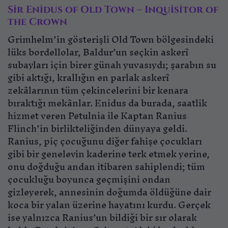
Sir Enidus of Old Town – Inquisitor of
the Crown
Grimhelm’in gösterişli Old Town bölgesindeki
lüks bordellolar, Baldur’un seçkin askerî
subayları için birer günah yuvasıydı; şarabın su
gibi aktığı, krallığın en parlak askerî
zekâlarının tüm çekincelerini bir kenara
bıraktığı mekânlar. Enidus da burada, saatlik
hizmet veren Petulnia ile Kaptan Ranius
Flinch’in birlikteliğinden dünyaya geldi.
Ranius, piç çocuğunu diğer fahişe çocukları
gibi bir genelevin kaderine terk etmek yerine,
onu doğduğu andan itibaren sahiplendi; tüm
çocukluğu boyunca geçmişini ondan
gizleyerek, annesinin doğumda öldüğüne dair
koca bir yalan üzerine hayatını kurdu. Gerçek
ise yalnızca Ranius’un bildiği bir sır olarak