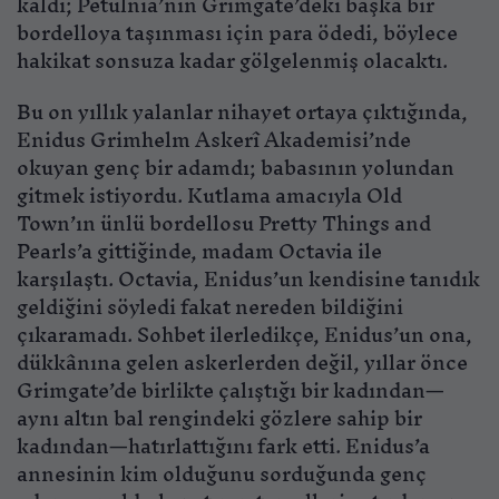
kaldı; Petulnia’nın Grimgate’deki başka bir
bordelloya taşınması için para ödedi, böylece
hakikat sonsuza kadar gölgelenmiş olacaktı.
Bu on yıllık yalanlar nihayet ortaya çıktığında,
Enidus Grimhelm Askerî Akademisi’nde
okuyan genç bir adamdı; babasının yolundan
gitmek istiyordu. Kutlama amacıyla Old
Town’ın ünlü bordellosu Pretty Things and
Pearls’a gittiğinde, madam Octavia ile
karşılaştı. Octavia, Enidus’un kendisine tanıdık
geldiğini söyledi fakat nereden bildiğini
çıkaramadı. Sohbet ilerledikçe, Enidus’un ona,
dükkânına gelen askerlerden değil, yıllar önce
Grimgate’de birlikte çalıştığı bir kadından—
aynı altın bal rengindeki gözlere sahip bir
kadından—hatırlattığını fark etti. Enidus’a
annesinin kim olduğunu sorduğunda genç