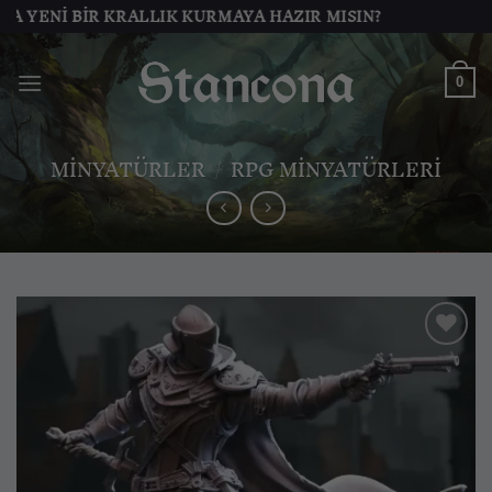
İçeriğe
 BIR KRALLIK KURMAYA HAZIR MISIN?
atla
0
MINYATÜRLER
/
RPG MINYATÜRLERI