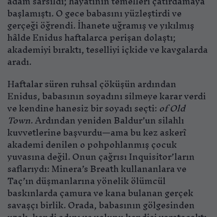
adam sarsıldı; hayatının temelleri çatırdamaya
başlamıştı. O gece babasını yüzleştirdi ve
gerçeği öğrendi. İhanete uğramış ve yıkılmış
hâlde Enidus haftalarca perişan dolaştı;
akademiyi bıraktı, teselliyi içkide ve kavgalarda
aradı.
Haftalar süren ruhsal çöküşün ardından
Enidus, babasının soyadını silmeye karar verdi
ve kendine hanesiz bir soyadı seçti:
of Old
Town
. Ardından yeniden Baldur’un silahlı
kuvvetlerine başvurdu—ama bu kez askerî
akademi denilen o pohpohlanmış çocuk
yuvasına değil. Onun çağrısı Inquisitor’ların
saflarıydı: Minera’s Breath kullananlara ve
Taç’ın düşmanlarına yönelik ölümcül
baskınlarda çamura ve kana bulanan gerçek
savaşçı birlik. Orada, babasının gölgesinden