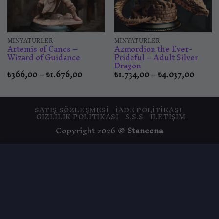
MINYATÜRLER
MINYATÜRLER
Artemis of Canos –
Azmordion the Ever-
Wizard of Guidance
Prideful – Adult Silver
Dragon
Fiyat
Fiyat
₺
366,00
–
₺
1.676,00
₺
1.734,00
–
₺
4.037,00
aralığı:
aralığı:
0
₺366,00
₺1.734
-
-
,00
₺1.676,00
₺4.037
SATIŞ SÖZLEŞMESI
İADE POLITIKASI
GIZLILIK POLITIKASI
S.S.S
İLETIŞIM
Copyright 2026 ©
Stancona
Bu site, size daha iyi bir tarama deneyimi
sunmak için çerezler kullanmaktadır. Bu web
sitesinde gezinerek, çerez kullanımımızı kabul
etmiş olursunuz.
KABUL ET