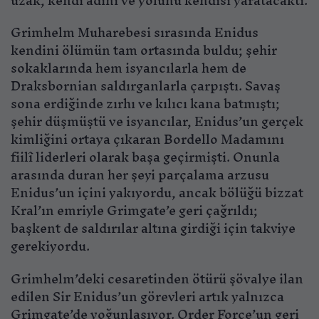
uzak, kendi adını ve yolunu kendisi yaratacaktı.
Grimhelm Muharebesi sırasında Enidus
kendini ölümün tam ortasında buldu; şehir
sokaklarında hem isyancılarla hem de
Draksbornian saldırganlarla çarpıştı. Savaş
sona erdiğinde zırhı ve kılıcı kana batmıştı;
şehir düşmüştü ve isyancılar, Enidus’un gerçek
kimliğini ortaya çıkaran Bordello Madamını
fiilî liderleri olarak başa geçirmişti. Onunla
arasında duran her şeyi parçalama arzusu
Enidus’un içini yakıyordu, ancak bölüğü bizzat
Kral’ın emriyle Grimgate’e geri çağrıldı;
başkent de saldırılar altına girdiği için takviye
gerekiyordu.
Grimhelm’deki cesaretinden ötürü şövalye ilan
edilen Sir Enidus’un görevleri artık yalnızca
Grimgate’de yoğunlaşıyor. Order Force’un geri