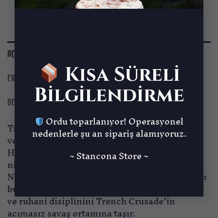
AÇIKLAMA
Kısa Süreli
EK BILGI
Bilgilendirme
DEĞERLENDIRMELER (0)
Ordu toparlanıyor! Operasyonel
Trench Crusade’in karanlık cephelerinde dua
nedenlerle şu an sipariş alamıyoruz.
ve kurşun aynı anda yankılanır. Sniper Priest,
Holy Shogunate’in hem keşiş hem de keskin
~ Stancona Store ~
nişancı olarak yetiştirdiği kutsal savaşçılardır.
New Antioch’un dini otoritelerinden esinlenen
bu figür, uzak doğunun manastır geleneklerini
ve ruhani disiplinini Trench Crusade’in
acımasız savaş ortamına taşır.