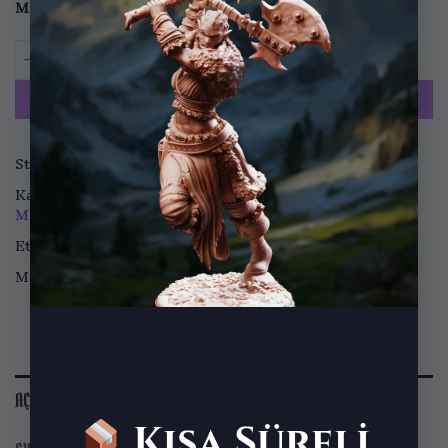
Malzeme
Standart
ABS
Templar of Ruin 1 adet
SEPETE EKLE
Stok kodu:
MF-2212-MIN-21
Kategoriler:
Minyatürler
,
RPG Minyatürleri
,
Wargame
Minyatürleri
Etiketler:
Legion of Steel
Marka:
Mammoth Factory
AÇIKLAMA
Kısa Süreli