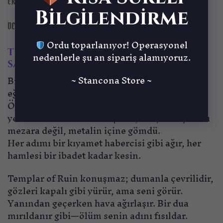
EK BILGI
Bilgilendirme
DEĞERLENDIRMELER (0)
Ordu toparlanıyor! Operasyonel
Templar of Ruin – Çelikle Bağlanmış
nedenlerle şu an sipariş alamıyoruz.
Sadakat
~ Stancona Store ~
Bir zamanlar diz çöken bir adamdı. Şimdi asla
eğilmeyen bir kabustur.
Ölümden sonra bile Ferrovex’e hizmet etmeye
yemin eden bu karanlık şövalyeler, inançlarını
mezara değil, metalin içine gömdü.
Her adımı bir kıyamet habercisi gibi ağır, her
hamlesi bir ibadet kadar kesin.
Templar of Ruin konuşmaz; dumanla çevrilidir,
gözleri kapalı gibi yürür, ama seni görür.
Yanından geçerken hava ağırlaşır. Bir dua
mırıldanır gibi—ölüm senin adını fısıldar.