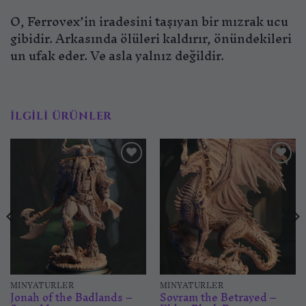
O, Ferrovex’in iradesini taşıyan bir mızrak ucu
gibidir. Arkasında ölüleri kaldırır, önündekileri
un ufak eder. Ve asla yalnız değildir.
İLGILI ÜRÜNLER
İstek
İstek
listesine
listesine
ekle
ekle
MINYATÜRLER
MINYATÜRLER
Jonah of the Badlands –
Sovram the Betrayed –