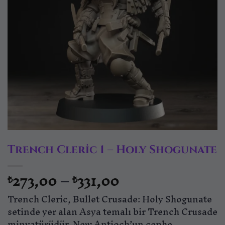
Trench Cleric 1 – Holy Shogunate
Fiyat
273,00
–
331,00
₺
₺
aralığı:
Trench Cleric, Bullet Crusade: Holy Shogunate
₺273,00
-
setinde yer alan Asya temalı bir Trench Crusade
minyatürüdür. New Antioch’un cephe