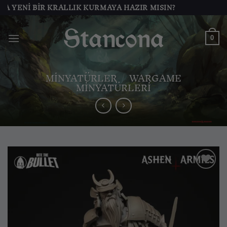
İçeriğe
ENI BIR KRALLIK KURMAYA HAZIR MISIN?
atla
0
MINYATÜRLER
/
WARGAME
MINYATÜRLERI