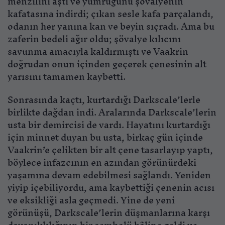
menzilini aştı ve yumruğunu şövalyenin
kafatasına indirdi; çıkan sesle kafa parçalandı,
odanın her yanına kan ve beyin sıçradı. Ama bu
zaferin bedeli ağır oldu; şövalye kılıcını
savunma amacıyla kaldırmıştı ve Vaakrin
doğrudan onun içinden geçerek çenesinin alt
yarısını tamamen kaybetti.
Sonrasında kaçtı, kurtardığı Darkscale’lerle
birlikte dağdan indi. Aralarında Darkscale’lerin
usta bir demircisi de vardı. Hayatını kurtardığı
için minnet duyan bu usta, birkaç gün içinde
Vaakrin’e çelikten bir alt çene tasarlayıp yaptı,
böylece infazcının en azından görünürdeki
yaşamına devam edebilmesi sağlandı. Yeniden
yiyip içebiliyordu, ama kaybettiği çenenin acısı
ve eksikliği asla geçmedi. Yine de yeni
görünüşü, Darkscale’lerin düşmanlarına karşı