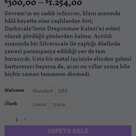
Fiyat
300,00
–
1.254,00
₺
₺
aralığı:
Sovram’ın en sadık infazcısı, klanı arasında
₺300,00
-
hâlâ hayatta olan yaşlılardan biri;
₺1.254,00
Darkscale’lerin Dragonmaw Kalesi’ni evleri
olarak gördüğü günlerden kalma. Ayrılık
sırasında bir Silverscale ile yaptığı düelloda
çenesi paramparça edildiği yer de tam
burasıydı. Usta bir metal işçisiyle elinden geleni
kurtarmayı başarsa da, acısı on yıllar sonra bile
hiçbir zaman tamamen dinmedi.
Malzeme
Standart
ABS
Ölçek
32mm
75mm
Vaakrin Steeljaw – Black Dragonkin Fighter adet
SEPETE EKLE