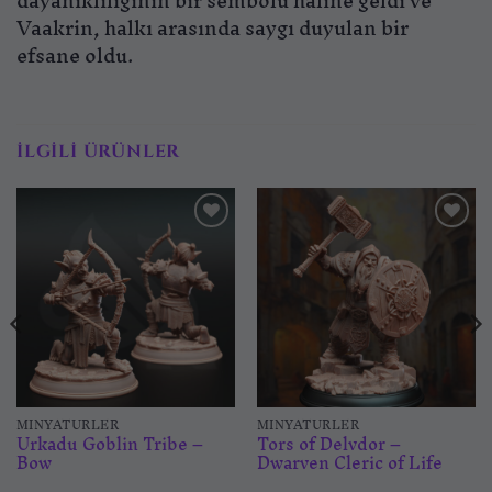
dayanıklılığının bir sembolü hâline geldi ve
Vaakrin, halkı arasında saygı duyulan bir
efsane oldu.
İLGILI ÜRÜNLER
İstek
İstek
listesine
listesine
ekle
ekle
MINYATÜRLER
MINYATÜRLER
Urkadu Goblin Tribe –
Tors of Delvdor –
Bow
Dwarven Cleric of Life