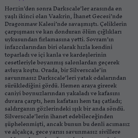
Horzin’den sonra Darkscale’ler arasında en
yaşlı ikinci olan Vaakrin, İhanet Gecesi’nde
Dragonmaw Kalesi’nde savaşmıştı. Çeliklerin
çarpışması ve kan donduran ölüm çığlıkları
uykusundan fırlamasına yetti. Sovram’ın
infazcılarından biri olarak hızla kendini
toparladı ve içi kanla ve kardeşlerinin
cesetleriyle boyanmış salonlardan geçerek
avluya koştu. Orada, bir Silverscale’in
savunmasız Darkscale’leri yatak odalarından
sürüklediğini gördü. Hemen araya girerek
caniyi boynuzlarından yakaladı ve kafasını
duvara çarptı, hem kafatası hem taş çatladı;
saldırganın gözlerindeki ışık bir anda söndü.
Silverscale’lerin ihanet edebileceğinden
şüphelenmişti, ancak bunun bu denli acımasız
ve alçakça, gece yarısı savunmasız sivillere