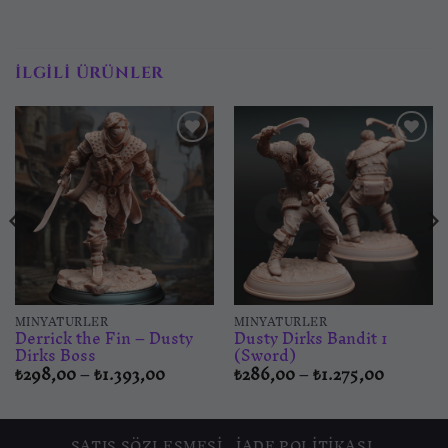
İLGILI ÜRÜNLER
İstek
İstek
listesine
listesine
ekle
ekle
MINYATÜRLER
MINYATÜRLER
Derrick the Fin – Dusty
Dusty Dirks Bandit 1
Dirks Boss
(Sword)
Fiyat
Fiyat
₺
298,00
–
₺
1.393,00
₺
286,00
–
₺
1.275,00
aralığı:
aralığı:
₺298,00
₺286,00
-
-
₺1.393,00
₺1.275,0
SATIŞ SÖZLEŞMESI
İADE POLITIKASI