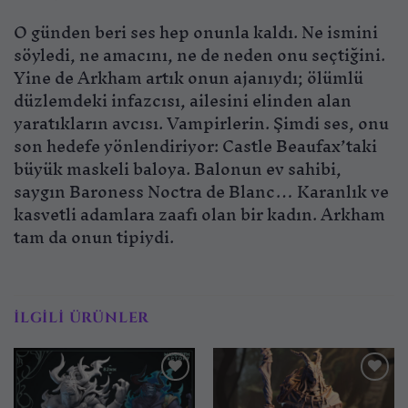
O günden beri ses hep onunla kaldı. Ne ismini
söyledi, ne amacını, ne de neden onu seçtiğini.
Yine de Arkham artık onun ajanıydı; ölümlü
düzlemdeki infazcısı, ailesini elinden alan
yaratıkların avcısı. Vampirlerin. Şimdi ses, onu
son hedefe yönlendiriyor: Castle Beaufax’taki
büyük maskeli baloya. Balonun ev sahibi,
saygın Baroness Noctra de Blanc… Karanlık ve
kasvetli adamlara zaafı olan bir kadın. Arkham
tam da onun tipiydi.
İLGILI ÜRÜNLER
İstek
İstek
listesine
listesine