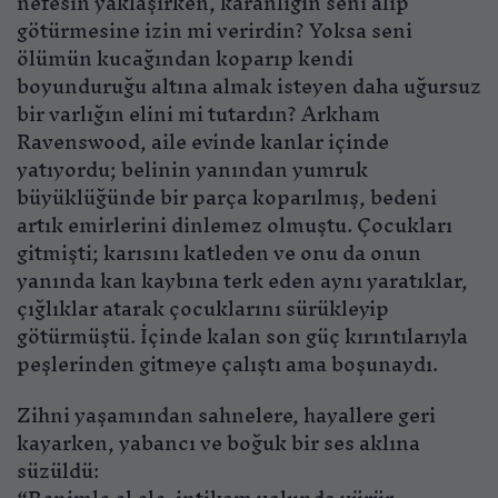
nefesin yaklaşırken, karanlığın seni alıp
götürmesine izin mi verirdin? Yoksa seni
ölümün kucağından koparıp kendi
boyunduruğu altına almak isteyen daha uğursuz
bir varlığın elini mi tutardın? Arkham
Ravenswood, aile evinde kanlar içinde
yatıyordu; belinin yanından yumruk
büyüklüğünde bir parça koparılmış, bedeni
artık emirlerini dinlemez olmuştu. Çocukları
gitmişti; karısını katleden ve onu da onun
yanında kan kaybına terk eden aynı yaratıklar,
çığlıklar atarak çocuklarını sürükleyip
götürmüştü. İçinde kalan son güç kırıntılarıyla
peşlerinden gitmeye çalıştı ama boşunaydı.
Zihni yaşamından sahnelere, hayallere geri
kayarken, yabancı ve boğuk bir ses aklına
süzüldü: