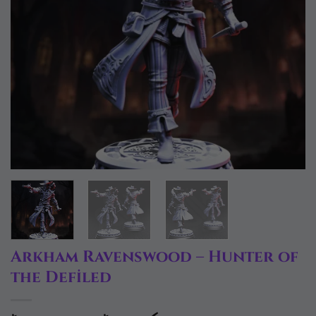
Arkham Ravenswood – Hunter of
the Defiled