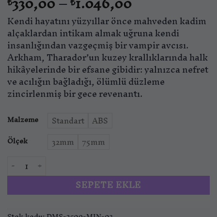
Fiyat
330,00
–
1.046,00
₺
₺
aralığı:
Kendi hayatını yüzyıllar önce mahveden kadim
₺330,00
-
alçaklardan intikam almak uğruna kendi
₺1.046,00
insanlığından vazgeçmiş bir vampir avcısı.
Arkham, Tharador’un kuzey krallıklarında halk
hikâyelerinde bir efsane gibidir: yalnızca nefret
ve acılığın bağladığı, ölümlü düzleme
zincirlenmiş bir gece revenantı.
Malzeme
Standart
ABS
Ölçek
32mm
75mm
Arkham Ravenswood – Hunter of the Defiled adet
SEPETE EKLE
Stok kodu:
DMS-2509-MIN-03