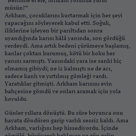
“Benimle el ele, intikam yolunda yürür
müsün?”
Arkham, çocuklarını kurtarmak için her şeyi
yapacağını söyleyerek kabul etti. Soğuk,
iliklerine işleyen bir parıltıdan sonra
uyandığında karısı hâlâ yanında, son gördüğü
yerdeydi. Ama artık bedeni çürümeye başlamış,
kanlar çoktan kurumuş, kötü bir koku her
yanını sarmıştı. Yanındaki yara ise sanki hiç
olmamış gibiydi; ne iz kalmıştı ne de acı,
sadece kanlı ve yırtılmış gömleği vardı.
Yaratıklar gitmişti. Arkham karısını evin
bahçesine gömdü ve onları aramak için yola
koyuldu.
Günler yıllara dönüştü. Bu süre boyunca onu
hayata döndüren garip varlık sessiz kaldı. Ama
Arkham, varlığını hep hissediyordu. İçinde
gömülü, büyüyerek bekleyen ve gün gelip