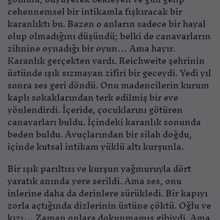
cehennemsel bir intikamla fışkıracak bir
karanlıktı bu. Bazen o anların sadece bir hayal
olup olmadığını düşündü; belki de canavarların
zihnine oynadığı bir oyun… Ama hayır.
Karanlık gerçekten vardı. Reichweite şehrinin
üstünde ışık sızmayan zifiri bir geceydi. Yedi yıl
sonra ses geri döndü. Onu madencilerin kurum
kaplı sokaklarından terk edilmiş bir eve
yönlendirdi. İçeride, çocuklarını götüren
canavarları buldu. İçindeki karanlık sonunda
beden buldu. Avuçlarından bir silah doğdu,
içinde kutsal intikam yüklü altı kurşunla.
Bir ışık parıltısı ve kurşun yağmuruyla dört
yaratık anında yere serildi. Ama ses, onu
inlerine daha da derinlere sürükledi. Bir kapıyı
zorla açtığında dizlerinin üstüne çöktü. Oğlu ve
kızı… Zaman onlara dokunmamış gibiydi. Ama