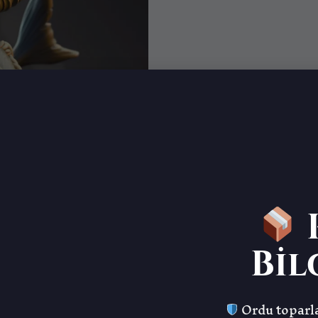
K
Bil
Ordu toparla