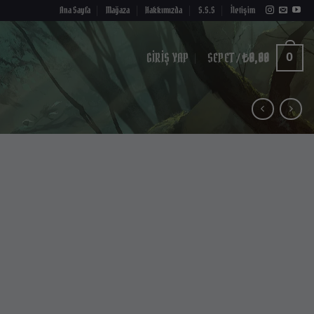
Ana Sayfa
Mağaza
Hakkımızda
S.S.S
İletişim
GIRIŞ YAP
SEPET /
₺
0,00
0