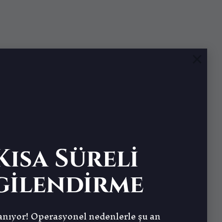
×
ısa Süreli
gilendirme
nıyor! Operasyonel nedenlerle şu an