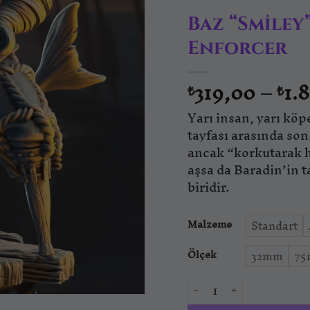
Baz “Smile
Enforcer
319,00
–
1.
₺
₺
Yarı insan, yarı köp
tayfası arasında son
ancak “korkutarak hi
aşsa da Baradin’in t
biridir.
Malzeme
Standart
Ölçek
32mm
7
Baz “Smiley” Armstro