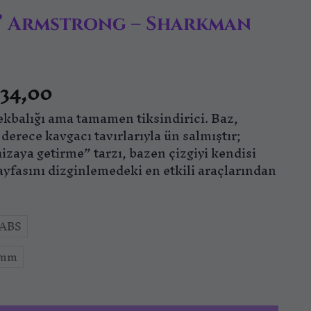
y” Armstrong – Sharkman
Fiyat
834,00
aralığı:
ekbalığı ama tamamen tiksindirici. Baz,
₺319,00
-
 derece kavgacı tavırlarıyla ün salmıştır;
₺1.834,00
zaya getirme” tarzı, bazen çizgiyi kendisi
ayfasını dizginlemedeki en etkili araçlarından
ABS
5mm
ng – Sharkman Enforcer adet