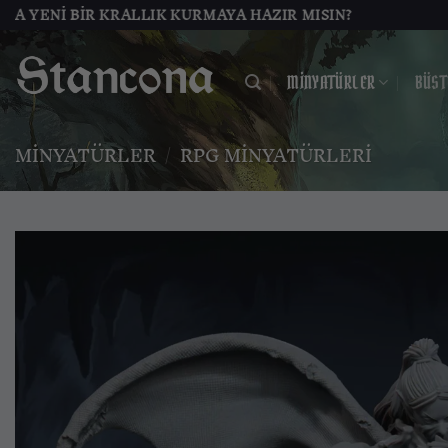
İçeriğe
I BIR KRALLIK KURMAYA HAZIR MISIN?
atla
MINYATÜRLER
BÜST
MINYATÜRLER
/
RPG MINYATÜRLERI