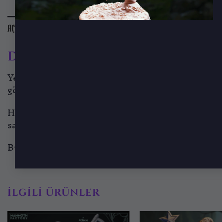
AÇIKLAMA
EK BILGI
DEĞERLENDIRMELER (0)
Dralfar Headhunter – Gölgeler
Yeraltı dünyasının en acımasız geleneklerinden bir
gölgeli geçitlerinde yetişmiş, avını takip etme ve
Her nefesini avının adımlarına uydurur, her darbey
savaşçıları dahi, Dralfar Headhunter’ın gölgelerd
Bu minyatür, koleksiyonunuza yalnızca bir suikast
İLGILI ÜRÜNLER