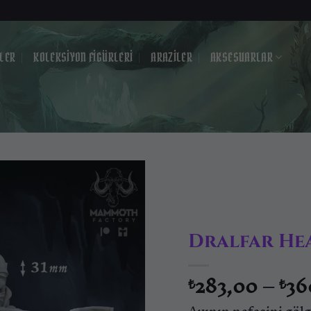
LER
KOLEKSIYON FIGÜRLERI
ARAZILER
AKSESUARLAR
İstek
listesine
ekle
Dralfar He
283,00
–
36
₺
₺