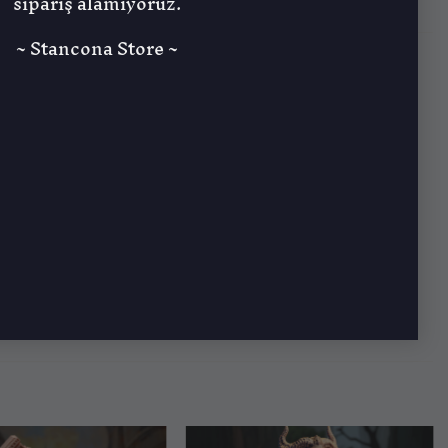
sipariş alamıyoruz.
~ Stancona Store ~
 en ölümcül temsilcisidir. Karanlık elflerin
ssiz bir bıçak darbesiyle gelir. Yüzey dünyasının
 duyar.
ısını katıyor.