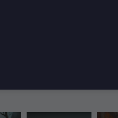
in Avcısı
i kafa avcılığıdır, ve Dralfar Headhunter bu sanatın
 sessizce yok etme sanatında ustalaşmıştır.
i kesin bir son için saklar. Onun ellerinde ölüm, se
en süzülen varlığı karşısında titreyecek kadar korku
çıyı değil; aynı zamanda gölgelerin en acımasız avc