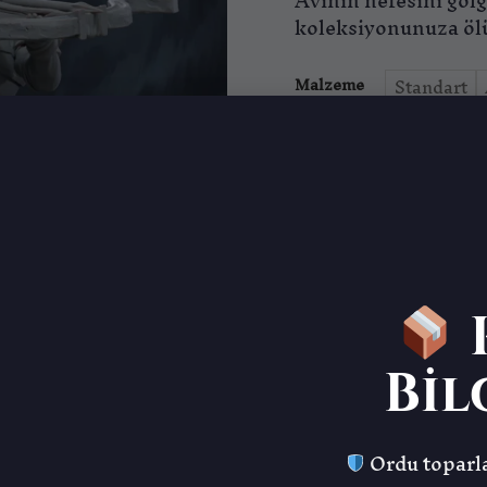
Avının nefesini göl
koleksiyonunuza ölü
Malzeme
Standart
Dralfar Headhunter 5 
Stok kodu:
MF-2308-MI
Kategoriler:
Minyatürler
K
Etiketler:
Court of the S
Marka:
Mammoth Factor
Bil
Ordu toparla