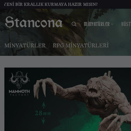
İçeriğe
BIR KRALLIK KURMAYA HAZIR MISIN?
atla
MINYATÜRLER
BÜST
MINYATÜRLER
/
RPG MINYATÜRLERI