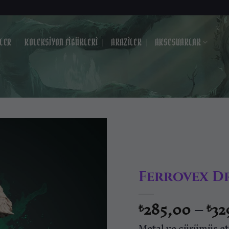
LER
KOLEKSIYON FIGÜRLERI
ARAZILER
AKSESUARLAR
Ferrovex D
285,00
–
32
₺
₺
Metal ve çürümüş et