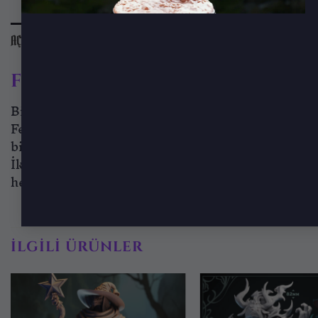
AÇIKLAMA
EK BILGI
DEĞERLENDIRMELER (0)
Ferrovex Drone – Çürüyen Met
Bir zamanlar bir insan bedeniydi… şimdi ise Ferr
Ferrovex Drone, metal plakalarla zırhlanmış ve enf
bir zekâ tarafından yeniden şekillendirildiğini hay
İki kollu yapısı, sıska ama kaslı vücut hattı, asi
hem stratejik olarak tehdit eder.
İLGILI ÜRÜNLER