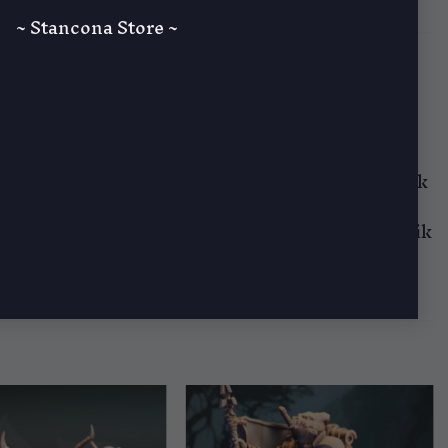
~ Stancona Store ~
 makine.
ayı, bu varlığın başka bir dünyadan gelen karanlık
larıyla, savaş masasındaki düşmanlarını hem estetik