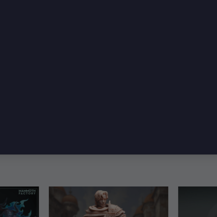
alin Hizmetkârı
ovex’in bilinçsiz öfkesine hizmet eden, ölümcül bir
ekte dişlerle donatılmış, vahşi bir avcıdır. Her det
kırır.
metrik metal takviyeler ve yüzündeki delirmiş bakış