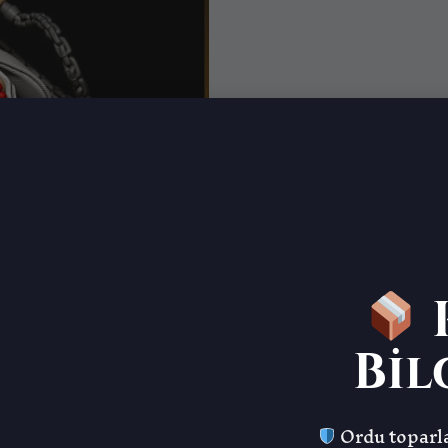
K
Bil
Ordu toparla