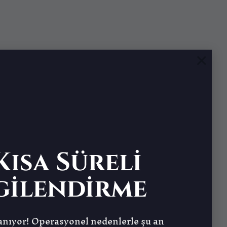
×
ısa Süreli
gilendirme
nıyor! Operasyonel nedenlerle şu an