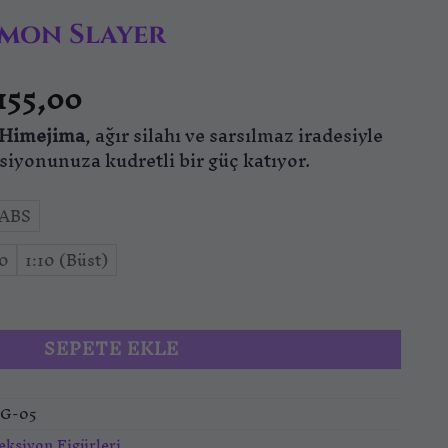
emon Slayer
Fiyat
.155,00
aralığı:
Himejima
₺612,00
, ağır silahı ve sarsılmaz iradesiyle
-
iyonunuza kudretli bir güç katıyor.
₺11.155,00
ABS
10
1:10 (Büst)
r adet
SEPETE EKLE
IG-05
eksiyon Figürleri