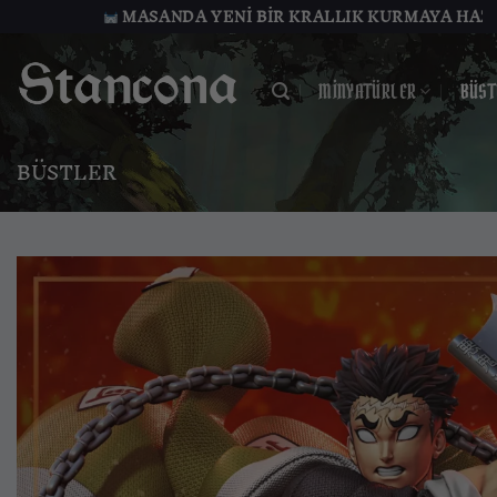
İçeriğe
SANDA YENI BIR KRALLIK KURMAYA HAZIR MISIN?
atla
MINYATÜRLER
BÜST
BÜSTLER