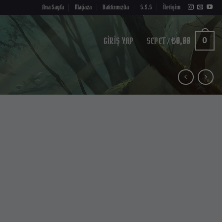
Ana Sayfa
Mağaza
Hakkımızda
S.S.S
İletişim
GIRIŞ YAP
SEPET /
₺
0,00
0