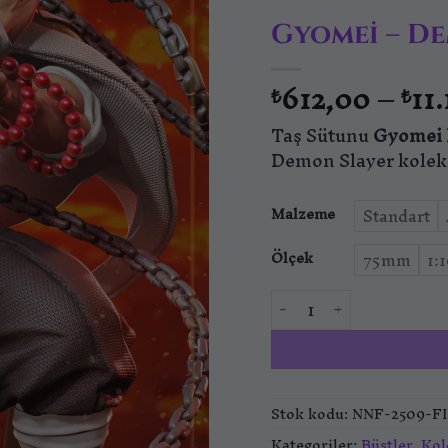
Gyomei – D
612,00
–
11
₺
₺
Taş Sütunu
Gyomei 
Demon Slayer koleks
Malzeme
Standart
Ölçek
75mm
1:
Gyomei - Demon Slaye
Stok kodu:
NNF-2509-F
Kategoriler:
Büstler
,
Kol