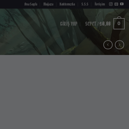
Ana Sayfa
Mağaza
Hakkımızda
S.S.S
İletişim
GIRIŞ YAP
SEPET /
₺
0,00
0