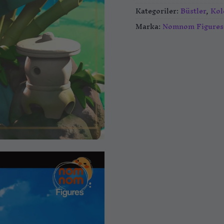
Kategoriler:
Büstler
,
Kol
Marka:
Nomnom Figures