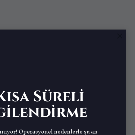
×
ısa Süreli
gilendirme
nıyor! Operasyonel nedenlerle şu an