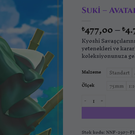
Suki – Avat
477,00
–
4.
₺
₺
Kyoshi Savaşçılarını
yetenekleri ve kara
koleksiyonunuza ge
Malzeme
Standart
Ölçek
75mm
1:
Suki - Avatar The Las
Stok kodu:
NNF-2507-F