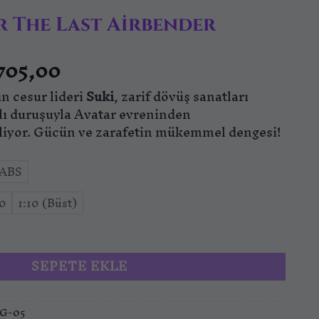
ar The Last Airbender
Fiyat
705,00
aralığı:
n cesur lideri
₺477,00
Suki
, zarif dövüş sanatları
-
rlı duruşuyla Avatar evreninden
₺4.705,00
liyor. Gücün ve zarafetin mükemmel dengesi!
ABS
10
1:10 (Büst)
t Airbender adet
SEPETE EKLE
IG-05