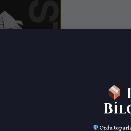
K
Bil
Ordu toparla