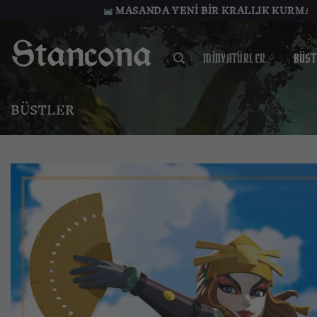
İçeriğe
MASANDA YENI BIR KRALLIK KURMAYA HAZIR MISIN
atla
MINYATÜRLER
BÜST
BÜSTLER