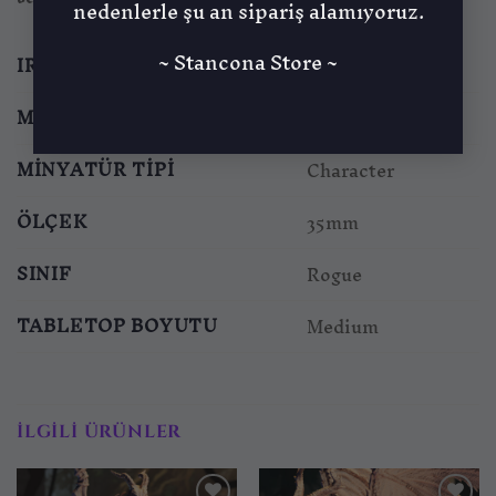
nedenlerle şu an sipariş alamıyoruz.
~ Stancona Store ~
IRK
Monstrosity
MALZEME
Standart, ABS
MINYATÜR TIPI
Character
ÖLÇEK
35mm
SINIF
Rogue
TABLETOP BOYUTU
Medium
İLGILI ÜRÜNLER