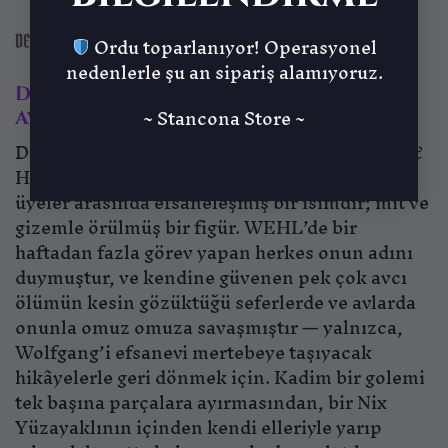
Ordu toparlanıyor! Operasyonel
DEĞERLENDIRMELER (0)
nedenlerle şu an sipariş alamıyoruz.
Dünyayı Sarsan Wolfgang – Canavar
~ Stancona Store ~
Avcısı
Dünyayı Sarsan Wolfgang, World Explorer’s &
Hunter’s League’in (WEHL) hizmetindeki
üyeler arasında efsaneleşmiş bir isimdir; mit ve
gizemle örülmüş bir figür. WEHL’de bir
haftadan fazla görev yapan herkes onun adını
duymuştur, ve kendine güvenen pek çok avcı
ölümün kesin gözüktüğü seferlerde ve avlarda
onunla omuz omuza savaşmıştır — yalnızca,
Wolfgang’i efsanevi mertebeye taşıyacak
hikâyelerle geri dönmek için. Kadim bir golemi
tek başına parçalara ayırmasından, bir Nix
Yüzayaklının içinden kendi elleriyle yarıp