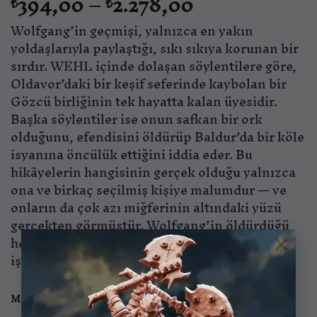
Fiyat
394,00
–
2.278,00
₺
₺
aralığı:
Wolfgang’in geçmişi, yalnızca en yakın
₺394,00
-
yoldaşlarıyla paylaştığı, sıkı sıkıya korunan bir
₺2.278,00
sırdır. WEHL içinde dolaşan söylentilere göre,
Oldavor’daki bir keşif seferinde kaybolan bir
Gözcü birliğinin tek hayatta kalan üyesidir.
Başka söylentiler ise onun safkan bir ork
olduğunu, efendisini öldürüp Baldur’da bir köle
isyanına öncülük ettiğini iddia eder. Bu
hikâyelerin hangisinin gerçek olduğu yalnızca
ona ve birkaç seçilmiş kişiye malumdur — ve
onların da çok azı miğferinin altındaki yüzü
gerçekten görmüştür. Wolfgang’in öldürdüğü
×
her canavar, zırhı ve silahlarının üzerine
işlenen yeni bir dokuma parçasına dönüşür.
Malzeme
Standart
ABS