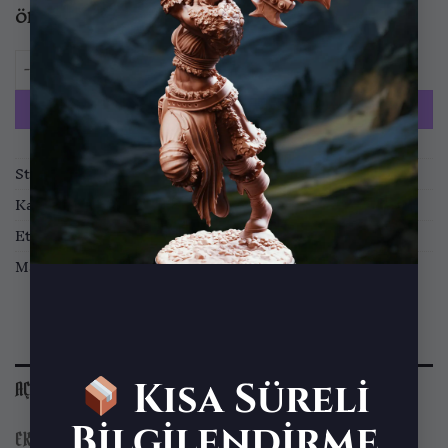
Ölçek
32mm
75mm
Wolfgang the World Shaker – Monster Hunter adet
SEPETE EKLE
Stok kodu:
DMS-2511-MIN-19
Kategoriler:
Minyatürler
,
RPG Minyatürleri
Etiketler:
A Wild Hunt
Marka:
DM Stash
Kısa Süreli
AÇIKLAMA
Bilgilendirme
EK BILGI