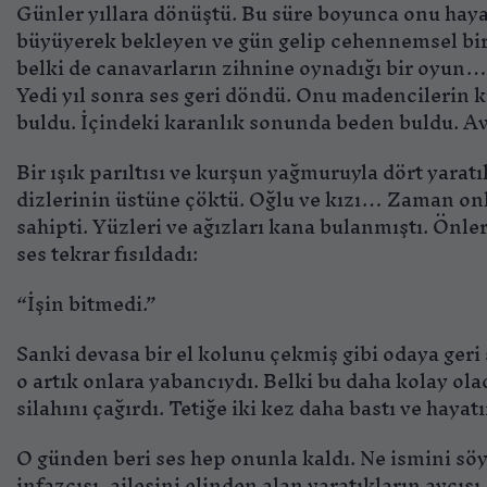
Günler yıllara dönüştü. Bu süre boyunca onu haya
büyüyerek bekleyen ve gün gelip cehennemsel bir 
belki de canavarların zihnine oynadığı bir oyun… 
Yedi yıl sonra ses geri döndü. Onu madencilerin k
buldu. İçindeki karanlık sonunda beden buldu. Avu
Bir ışık parıltısı ve kurşun yağmuruyla dört yaratı
dizlerinin üstüne çöktü. Oğlu ve kızı… Zaman onl
sahipti. Yüzleri ve ağızları kana bulanmıştı. Önl
ses tekrar fısıldadı:
“İşin bitmedi.”
Sanki devasa bir el kolunu çekmiş gibi odaya geri
o artık onlara yabancıydı. Belki bu daha kolay ola
silahını çağırdı. Tetiğe iki kez daha bastı ve hayat
O günden beri ses hep onunla kaldı. Ne ismini sö
infazcısı, ailesini elinden alan yaratıkların avcı