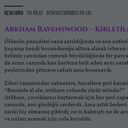
AÇIKLAMA
EK BILGI
DEĞERLENDIRMELER (0)
Arkham Ravenswood – Kirletilm
Ölümün pençeleri sana sarıldığında ve son nefesi
koparıp kendi boyunduruğu altına almak isteyen d
belinin yanından yumruk büyüklüğünde bir parça k
da onun yanında kan kaybına terk eden aynı yaratı
peşlerinden gitmeye çalıştı ama boşunaydı.
Zihni yaşamından sahnelere, hayallere geri kayar
“Benimle el ele, intikam yolunda yürür müsün?”
Arkham, çocuklarını kurtarmak için her şeyi yapaca
yanında, son gördüğü yerdeydi. Ama artık bedeni 
sanki hiç olmamış gibiydi; ne iz kalmıştı ne de ac
ve onları aramak için yola koyuldu.