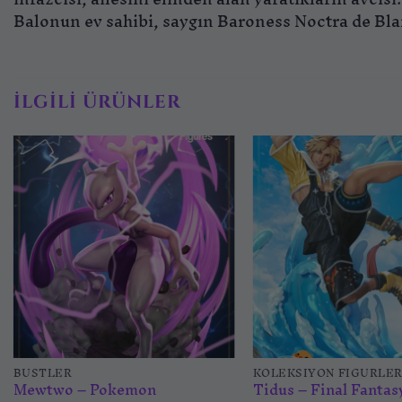
Balonun ev sahibi, saygın Baroness Noctra de Bla
İLGILI ÜRÜNLER
İstek
listesine
ekle
BÜSTLER
KOLEKSIYON FIGÜRLER
Mewtwo – Pokemon
Tidus – Final Fantas