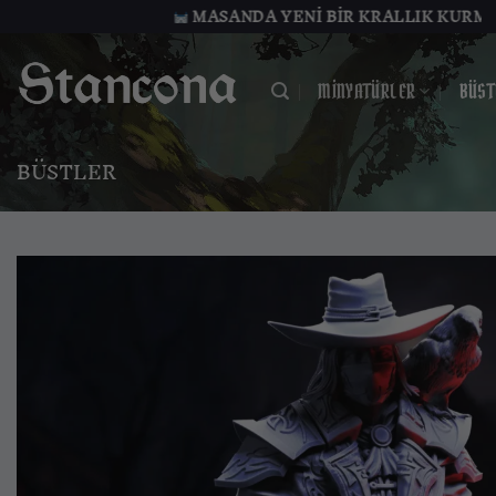
İçeriğe
MASANDA YENI BIR KRALLIK KURMAYA HAZIR MI
atla
MINYATÜRLER
BÜST
BÜSTLER