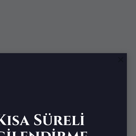
×
ısa Süreli