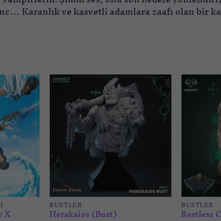
nc… Karanlık ve kasvetli adamlara zaafı olan bir k
İstek
İstek
listesine
listesine
ekle
ekle
I
BÜSTLER
BÜSTLER
y X
Herakaios (Bust)
Restless 