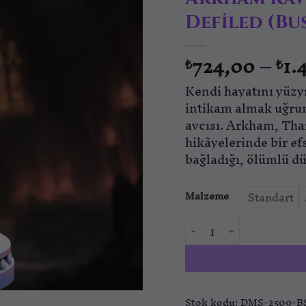
Defiled (Bu
724,00
–
1.
₺
₺
Kendi hayatını yüzy
intikam almak uğrun
avcısı. Arkham, Tha
hikâyelerinde bir efs
bağladığı, ölümlü d
Malzeme
Standart
Arkham Ravenswood – H
Stok kodu:
DMS-2509-B