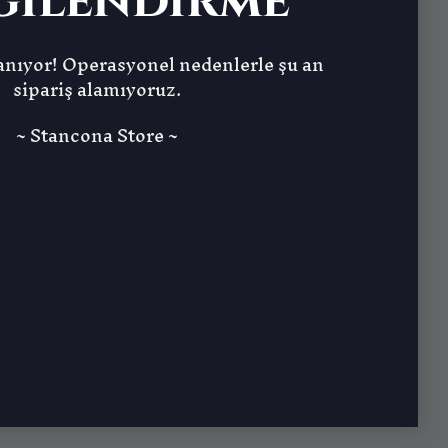
gilendirme
nıyor! Operasyonel nedenlerle şu an
sipariş alamıyoruz.
~ Stancona Store ~